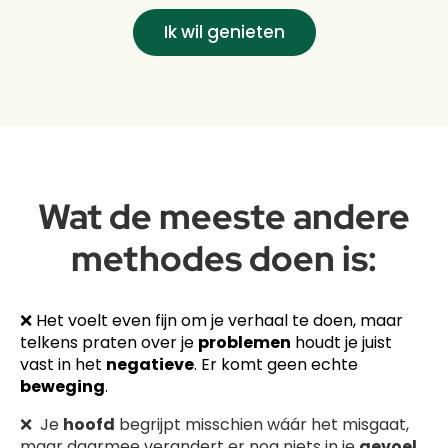
Ik wil genieten
Wat de meeste andere
methodes doen is:
❌ Het voelt even fijn om je verhaal te doen, maar
telkens praten over je
problemen
houdt je juist
vast in het
negatieve
. Er komt geen echte
beweging
.
❌ Je
hoofd
begrijpt misschien wáár het misgaat,
maar daarmee verandert er nog niets in je
gevoel