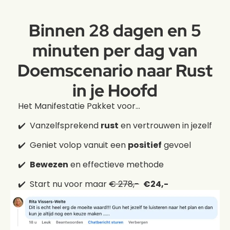
Binnen 28 dagen en 5
minuten per dag van
Doemscenario naar Rust
in je Hoofd
Het Manifestatie Pakket voor...
✔️ Vanzelfsprekend
rust
en vertrouwen in jezelf
✔️ Geniet volop vanuit een
positief
gevoel
✔️
Bewezen
en effectieve methode
✔️ Start nu voor maar
€ 278,-
€24,-