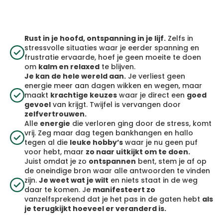
Rust in je hoofd, ontspanning in je lijf.
Zelfs in
stressvolle situaties waar je eerder spanning en
frustratie ervaarde, hoef je geen moeite te doen
om
kalm en relaxed
te blijven.
Je kan de hele wereld aan.
Je verliest geen
energie meer aan dagen wikken en wegen, maar
maakt
krachtige keuzes
waar je direct een
goed
gevoel
van krijgt. Twijfel is vervangen door
zelfvertrouwen.
Alle
energie
die verloren ging door de stress, komt
vrij. Zeg maar dag tegen bankhangen en hallo
tegen al die
leuke hobby’s
waar je nu geen puf
voor hebt, maar
zo naar uitkijkt om te doen.
Juist omdat je zo
ontspannen
bent, stem je af op
de oneindige bron waar alle antwoorden te vinden
zijn.
Je weet wat je wilt
en niets staat in de weg
daar te komen. Je
manifesteert zo
vanzelfsprekend dat je het pas in de gaten hebt
als
je terugkijkt hoeveel er veranderd is.